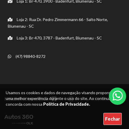
Loja 1: Br-470, 3900 - Badenfurt, Blumenau - SC
Loja 2: Rua Dr. Pedro Zimmermann 66 - Salto Norte,
Blumenau - SC
Loja 3: Br-470, 3787 - Badenfurt, Blumenau - SC
(47) 98840-8272
Usamos os cookies e dados de navegação visando proporcionar
Nossas mídias sociais:
uma melhor experiência durante o uso do site. Ao continuar, você
concorda com nossa
Política de Privacidade.
Fechar