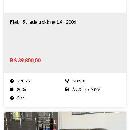
Fiat - Strada
trekking 1.4 - 2006
R$ 39.800,00
220.251
Manual
2006
Álc./Gasol./GNV
Fiat