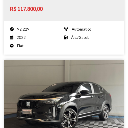
R$ 117.800,00
92.229
Automático
2022
Álc./Gasol.
Fiat