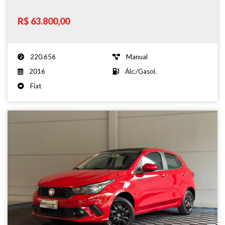
R$ 63.800,00
220.656
Manual
2016
Álc./Gasol.
Fiat