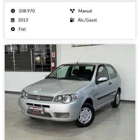
208.970
Manual
2013
Álc./Gasol.
Fiat