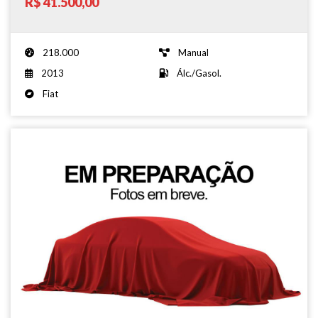
R$ 41.500,00
218.000
Manual
2013
Álc./Gasol.
Fiat