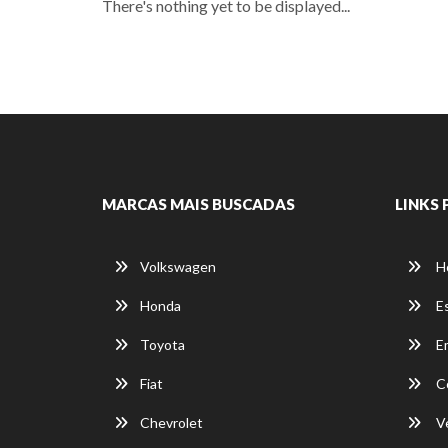
There's nothing yet to be displayed...
MARCAS MAIS BUSCADAS
LINKS 
Volkswagen
H
Honda
E
Toyota
E
Fiat
C
Chevrolet
Ve