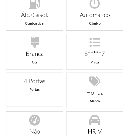
Álc./Gasol.
Automático
Combustível
Câmbio
Branca
S*****7
Cor
Placa
4 Portas
Portas
Honda
Marca
Não
HR-V